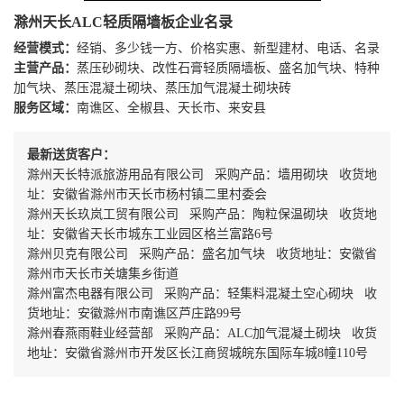
滁州天长ALC轻质隔墙板企业名录
经营模式：
经销、多少钱一方、价格实惠、新型建材、电话、名录
主营产品：
蒸压砂砌块、改性石膏轻质隔墙板、盛名加气块、特种
加气块、蒸压混凝土砌块、蒸压加气混凝土砌块砖
服务区域：
南谯区、全椒县、天长市、来安县
最新送货客户：
滁州天长特派旅游用品有限公司 采购产品：墙用砌块 收货地
址：安徽省滁州市天长市杨村镇二里村委会
滁州天长玖岚工贸有限公司 采购产品：陶粒保温砌块 收货地
址：安徽省天长市城东工业园区格兰富路6号
滁州贝克有限公司 采购产品：盛名加气块 收货地址：安徽省
滁州市天长市关塘集乡街道
滁州富杰电器有限公司 采购产品：轻集料混凝土空心砌块 收
货地址：安徽滁州市南谯区芦庄路99号
滁州春燕雨鞋业经营部 采购产品：ALC加气混凝土砌块 收货
地址：安徽省滁州市开发区长江商贸城皖东国际车城8幢110号