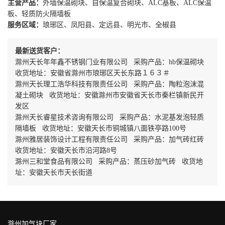
主营产品：
外墙保温砌块、自保温复合砌块、ALC基板、ALC保温
板、轻质防火隔墙板
服务区域：
琅琊区、凤阳县、定远县、明光市、全椒县
最新送货客户：
滁州天长年年鑫不锈钢门业有限公司 采购产品：hb保温砌块
收货地址：安徽省滁州市琅琊区天长东路１６３＃
滁州天长理工浩华科技有限责任公司 采购产品：陶粒泡沫混
凝土砌块 收货地址：安徽滁州市安徽省天长市秦栏镇新民开
发区
滁州天长睿星技术咨询有限公司 采购产品：水泥基发泡轻质
隔墙板 收货地址：安徽天长市铜城镇八面铁亭路100号
滁州雅居装饰设计工程有限责任公司 采购产品：加气砖红砖
收货地址：安徽天长市沿河路8号
滁州三和堂食品有限公司 采购产品：蒸压砂加气砖 收货地
址：安徽天长市天长街道
滁州加气块厂家